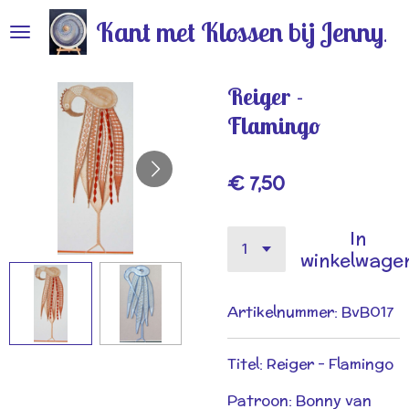
Ga
Kant met Klossen bij Jenny
direct
naar
de
Reiger -
hoofdinhoud
Flamingo
€ 7,50
In
winkelwage
Artikelnummer:
BvB017
Titel: Reiger - Flamingo
Patroon: Bonny van