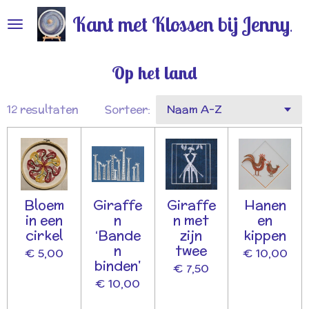
Ga
Kant met Klossen bij Jenny
direct
naar
de
Op het land
hoofdinhoud
12 resultaten
Sorteer:
Bloem
Giraffe
Giraffe
Hanen
in een
n
n met
en
cirkel
‘Bande
zijn
kippen
n
twee
€ 5,00
€ 10,00
binden'
€ 7,50
€ 10,00