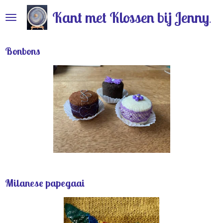
Ga
Kant met Klossen bij Jenny
direct
naar
de
Bonbons
hoofdinhoud
Milanese papegaai