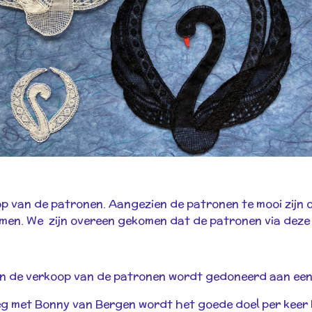
p van de patronen. Aangezien de patronen te mooi zijn om
en. We zijn overeen gekomen dat de patronen via deze m
an de verkoop van de patronen wordt gedoneerd aan een
leg met Bonny van Bergen wordt het goede doel per keer 