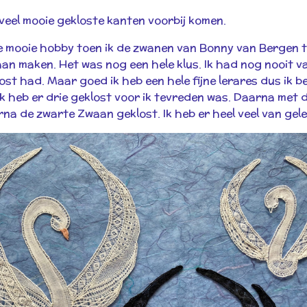
veel mooie gekloste kanten voorbij komen.
ze mooie hobby toen ik de zwanen van Bonny van Bergen t
 gaan maken. Het was nog een hele klus. Ik had nog nooit 
lost had. Maar goed ik heb een hele fijne lerares dus ik
 Ik heb er drie geklost voor ik tevreden was. Daarna me
arna de zwarte Zwaan geklost. Ik heb er heel veel van gel