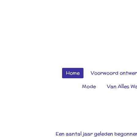
Ga
direct
naar
de
hoofdinhoud
Home
Voorwoord ontwer
Mode
Van Alles W
Een aantal jaar geleden begonne