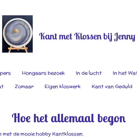
Kant met Klossen bij Jenny
pers
Hongaars bezoek
In de lucht
In het Wa
at
Zomaar
Eigen kloswerk
Kant van Geduld
Hoe het allemaal begon
n met de mooie hobby Kantklossen.